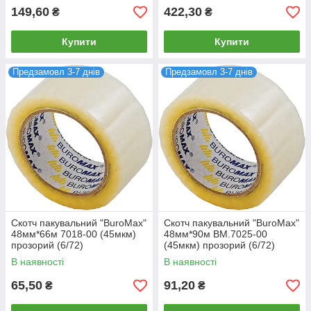
149,60
422,30
₴
₴
Купити
Купити
Предзамовл 3-7 днів
Предзамовл 3-7 днів
Скотч пакувальний "BuroMax"
Скотч пакувальний "BuroMax"
48мм*66м 7018-00 (45мкм)
48мм*90м BM.7025-00
прозорий (6/72)
(45мкм) прозорий (6/72)
В наявності
В наявності
65,50
91,20
₴
₴