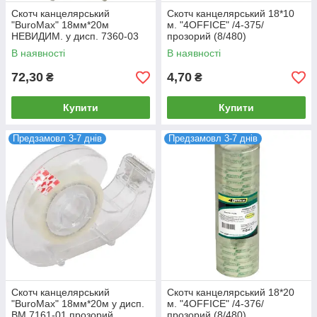
Скотч канцелярський
Скотч канцелярський 18*10
"BuroMax" 18мм*20м
м. "4OFFICE" /4-375/
НЕВИДИМ. у дисп. 7360-03
прозорий (8/480)
прозорий (1/12/144)
В наявності
В наявності
72,30
4,70
₴
₴
Купити
Купити
Предзамовл 3-7 днів
Предзамовл 3-7 днів
Скотч канцелярський
Скотч канцелярський 18*20
"BuroMax" 18мм*20м у дисп.
м. "4OFFICE" /4-376/
BM.7161-01 прозорий
прозорий (8/480)