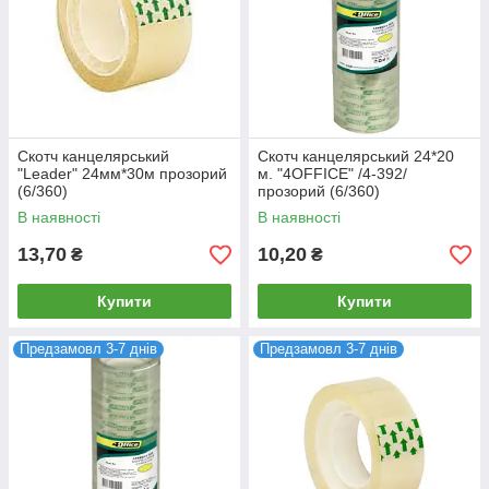
Скотч канцелярський
Скотч канцелярський 24*20
"Leader" 24мм*30м прозорий
м. "4OFFICE" /4-392/
(6/360)
прозорий (6/360)
В наявності
В наявності
13,70
10,20
₴
₴
Купити
Купити
Предзамовл 3-7 днів
Предзамовл 3-7 днів