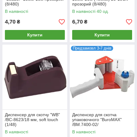
(8/480)
прозорий (8/480)
В наявності
В наявності 40 од.
4,70
6,70
₴
₴
Купити
Купити
Предзамовл 3-7 днів
Диспенсер для скотчу "WB"
Диспенсер для скотча
/BC-8623/18 мм, soft touch
упаковочного "BuroMAX"
(1/48)
/BM.7400-02/
В наявності
В наявності