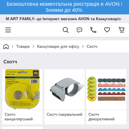
Безкоштовна моментальна реєстрація в AVON !
Знижки до 40%
M ART FAMILY- це Інтернет магазин AVON та Канцтоварів опт
Товари
Канцтовари для офiсу
Скотч
Скотч
Скотч
Скотч пакувальний
Скотч
канцелярський
декоративний