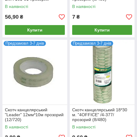
(1/12/144)
В наявності
В наявності
56,90
7
₴
₴
Купити
Купити
Предзамовл 3-7 днів
Предзамовл 3-7 днів
Скотч канцелярський
Скотч канцелярський 18*30
"Leader" 12мм*10м прозорий
м. "4OFFICE" /4-377/
(12/720)
прозорий (8/480)
В наявності
В наявності