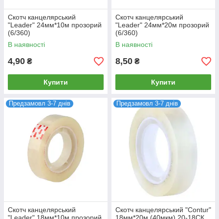
Скотч канцелярський
Скотч канцелярський
"Leader" 24мм*10м прозорий
"Leader" 24мм*20м прозорий
(6/360)
(6/360)
В наявності
В наявності
4,90
8,50
₴
₴
Купити
Купити
Предзамовл 3-7 днів
Предзамовл 3-7 днів
Скотч канцелярський
Скотч канцелярський "Contur"
"Leader" 18мм*10м прозорий
18мм*20м (40мкм) 20-18СК