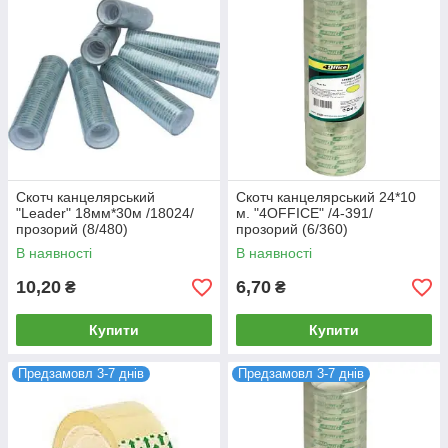
Скотч канцелярський
Скотч канцелярський 24*10
"Leader" 18мм*30м /18024/
м. "4OFFICE" /4-391/
прозорий (8/480)
прозорий (6/360)
В наявності
В наявності
10,20
6,70
₴
₴
Купити
Купити
Предзамовл 3-7 днів
Предзамовл 3-7 днів