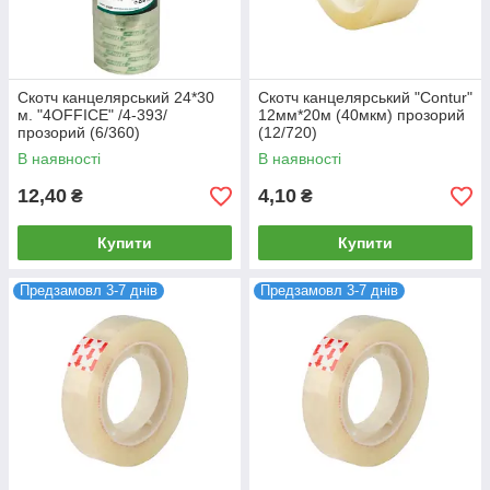
Скотч канцелярський 24*30
Скотч канцелярський "Contur"
м. "4OFFICE" /4-393/
12мм*20м (40мкм) прозорий
прозорий (6/360)
(12/720)
В наявності
В наявності
12,40
4,10
₴
₴
Купити
Купити
Предзамовл 3-7 днів
Предзамовл 3-7 днів