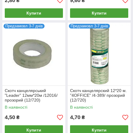
2,80
9,60
₴
₴
Купити
Купити
Предзамовл 3-7 днів
Предзамовл 3-7 днів
Скотч канцелярський
Скотч канцелярский 12*20 м.
"Leader" 12мм*20м /12016/
"4OFFICE" /4-389/ прозорий
прозорий (12/720)
(12/720)
В наявності
В наявності
4,50
4,70
₴
₴
Купити
Купити