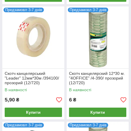
Предзамовл 3-7 днів
Предзамовл 3-7 днів
Скотч канцелярський
Скотч канцелярский 12*30 м.
"Leader" 12мм*30м /394100/
"4OFFICE" /4-390/ прозорий
прозорий (12/720)
(12/720)
В наявності
В наявності
5,90
6
₴
₴
Купити
Купити
Предзамовл 3-7 днів
Предзамовл 3-7 днів