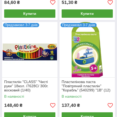
84,60
51,30
₴
₴
Купити
Купити
Предзамовл 3-7 днів
Предзамовл 3-7 днів
Пластилін "CLASS" "Чисті
Пластилінова паста
руки" 18кол. /7628C/ 300г.
"Повітряний пластилін"
восковий (1/40)
"Корабль" (540299) "1В" (12)
В наявності
В наявності
148,40
137,40
₴
₴
Купити
Купити