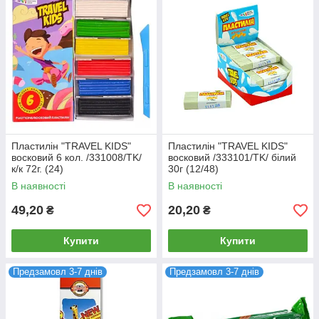
Пластилін "TRAVEL KIDS"
Пластилін "TRAVEL KIDS"
восковий 6 кол. /331008/TK/
восковий /333101/TK/ білий
к/к 72г. (24)
30г (12/48)
В наявності
В наявності
49,20
20,20
₴
₴
Купити
Купити
Предзамовл 3-7 днів
Предзамовл 3-7 днів