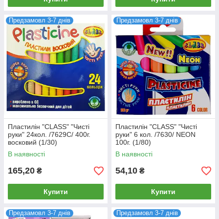
Предзамовл 3-7 днів
Предзамовл 3-7 днів
Пластилін "CLASS" "Чисті
Пластилін "CLASS" "Чисті
руки" 24кол. /7629C/ 400г.
руки" 6 кол. /7630/ NEON
восковий (1/30)
100г. (1/80)
В наявності
В наявності
165,20
54,10
₴
₴
Купити
Купити
Предзамовл 3-7 днів
Предзамовл 3-7 днів