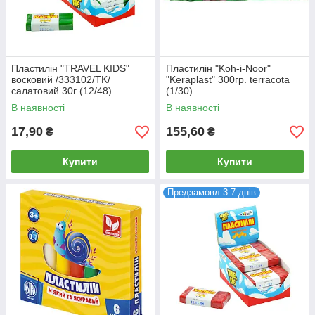
Пластилін "TRAVEL KIDS"
Пластилін "Koh-i-Noor"
восковий /333102/TK/
"Keraplast" 300гр. terracota
салатовий 30г (12/48)
(1/30)
В наявності
В наявності
17,90
155,60
₴
₴
Купити
Купити
Предзамовл 3-7 днів