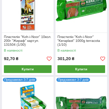
Пластилін "Koh-i-Noor" 10кол.
Пластилін "Koh-i-Noor"
200г "Жираф" карт.уп.
"Keraplast" 1000g terracota
131504 (1/30)
(1/10)
В наявності
В наявності
92,70
301,20
₴
₴
Купити
Купити
Предзамовл 3-7 днів
Предзамовл 3-7 днів