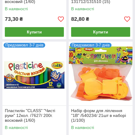
восковий (1/60)
131712/131510 (15)
В наявності
В наявності
73,30
82,80
₴
₴
Купити
Купити
Предзамовл 3-7 днів
Предзамовл 3-7 днів
Пластилін "CLASS" "Чисті
Набір форм для ліплення
руки" 12кол. /7627/ 200г.
"1В" /540234/ 21шт в наборі
восковий (1/60)
(1/100)
В наявності
В наявності