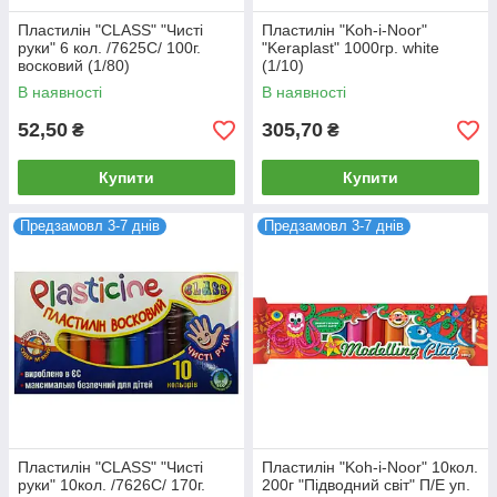
Пластилін "CLASS" "Чисті
Пластилін "Koh-i-Noor"
руки" 6 кол. /7625C/ 100г.
"Keraplast" 1000гр. white
восковий (1/80)
(1/10)
В наявності
В наявності
52,50
305,70
₴
₴
Купити
Купити
Предзамовл 3-7 днів
Предзамовл 3-7 днів
Пластилін "CLASS" "Чисті
Пластилін "Koh-i-Noor" 10кол.
руки" 10кол. /7626C/ 170г.
200г "Підводний світ" П/Е уп.