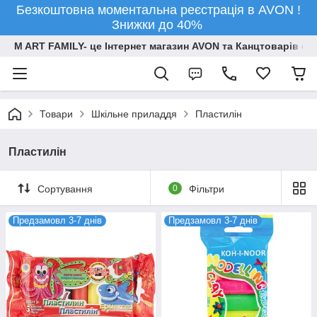
Безкоштовна моментальна реєстрація в AVON !
Знижки до 40%
M ART FAMILY- це Інтернет магазин AVON та Канцтоварів опт
Товари
Шкільне приладдя
Пластилін
Пластилін
Сортування
0
Фільтри
Предзамовл 3-7 днів
Предзамовл 3-7 днів