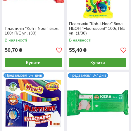
Пластилін "Koh-i-Noor" 5кол.
Пластилін "Koh-i-Noor" 5кол.
НЕОН "Fluorescent" 100г, П/Е
100г П/Е уп. (30)
уп. (1/30)
В наявності
В наявності
50,70
55,40
₴
₴
Купити
Купити
Предзамовл 3-7 днів
Предзамовл 3-7 днів