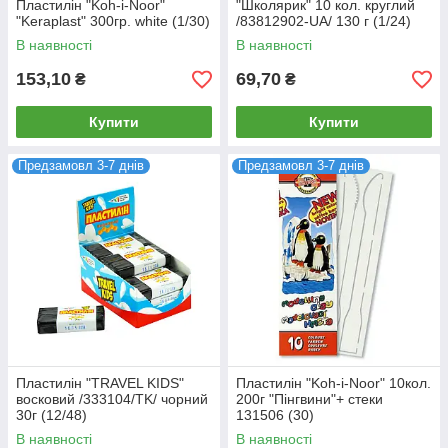
Пластилін "Koh-i-Noor"
"Школярик" 10 кол. круглий
"Keraplast" 300гр. white (1/30)
/83812902-UA/ 130 г (1/24)
В наявності
В наявності
153,10
69,70
₴
₴
Купити
Купити
Предзамовл 3-7 днів
Предзамовл 3-7 днів
Пластилін "TRAVEL KIDS"
Пластилін "Koh-i-Noor" 10кол.
восковий /333104/TK/ чорний
200г "Пінгвини"+ стеки
30г (12/48)
131506 (30)
В наявності
В наявності