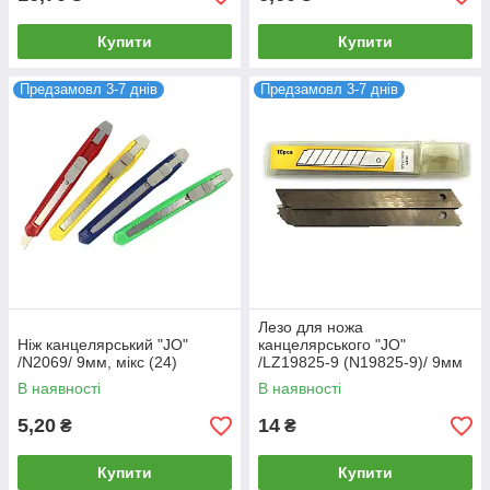
Купити
Купити
Предзамовл 3-7 днів
Предзамовл 3-7 днів
Лезо для ножа
Ніж канцелярський "JO"
канцелярського "JO"
/N2069/ 9мм, мікс (24)
/LZ19825-9 (N19825-9)/ 9мм
(30/600)
В наявності
В наявності
5,20
14
₴
₴
Купити
Купити