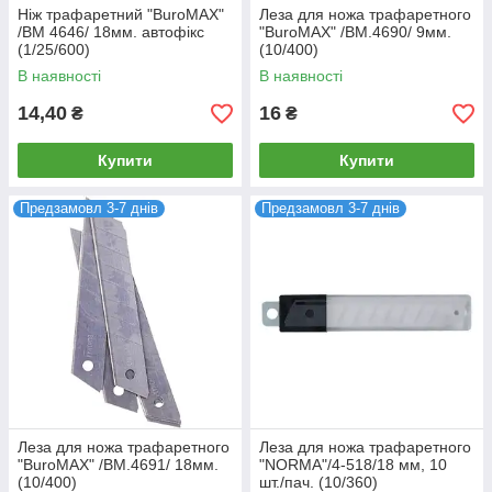
Ніж трафаретний "BuroMAX"
Леза для ножа трафаретного
/BM 4646/ 18мм. автофікс
"BuroMAX" /BM.4690/ 9мм.
(1/25/600)
(10/400)
В наявності
В наявності
14,40
16
₴
₴
Купити
Купити
Предзамовл 3-7 днів
Предзамовл 3-7 днів
Леза для ножа трафаретного
Леза для ножа трафаретного
"BuroMAX" /BM.4691/ 18мм.
"NORMA"/4-518/18 мм, 10
(10/400)
шт./пач. (10/360)