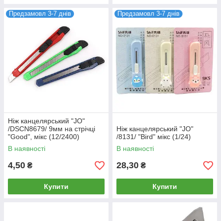
Предзамовл 3-7 днів
Предзамовл 3-7 днів
Ніж канцелярський "JO"
/DSCN8679/ 9мм на стрічці
Ніж канцелярський "JO"
"Good", мікс (12/2400)
/8131/ "Bird" мікс (1/24)
В наявності
В наявності
4,50
28,30
₴
₴
Купити
Купити