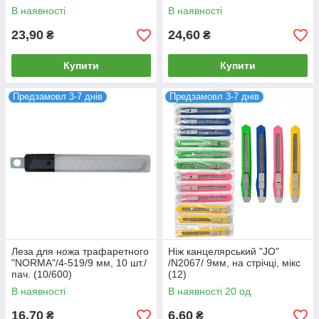
В наявності
В наявності
23,90
24,60
₴
₴
Купити
Купити
Предзамовл 3-7 днів
Предзамовл 3-7 днів
Леза для ножа трафаретного
Ніж канцелярський "JO"
"NORMA"/4-519/9 мм, 10 шт./
/N2067/ 9мм, на стрічці, мікс
пач. (10/600)
(12)
В наявності
В наявності 20 од.
16,70
6,60
₴
₴