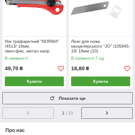
Ніж трафаретний "NORMA"
Лезо для ножа
/4513/ 18мм,
канцелярського "JO" /105845-
гвинт.фікс.,метал.напр.
18/ 18мм (10)
(1/12/288)
В наявності
В наявності 7 од.
49,70
18,80
₴
₴
Купити
Купити
Показати ще
1
/ 13
Про нас