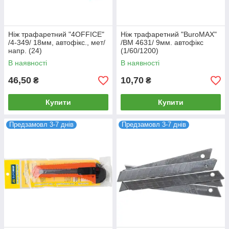
Ніж трафаретний "4OFFICE"
Ніж трафаретний "BuroMAX"
/4-349/ 18мм, автофікс., мет/
/BM 4631/ 9мм. автофікс
напр. (24)
(1/60/1200)
В наявності
В наявності
46,50
10,70
₴
₴
Купити
Купити
Предзамовл 3-7 днів
Предзамовл 3-7 днів