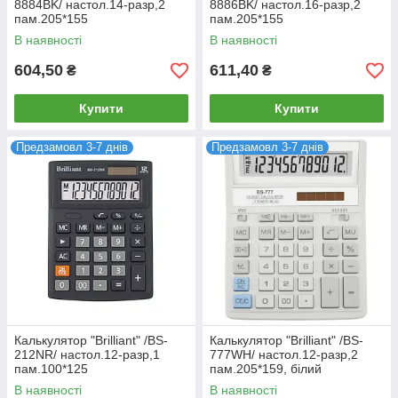
8884BK/ настол.14-разр,2
8886BK/ настол.16-разр,2
пам.205*155
пам.205*155
В наявності
В наявності
604,50
611,40
₴
₴
Купити
Купити
Предзамовл 3-7 днів
Предзамовл 3-7 днів
Калькулятор "Brilliant" /BS-
Калькулятор "Brilliant" /BS-
212NR/ настол.12-разр,1
777WH/ настол.12-разр,2
пам.100*125
пам.205*159, білий
В наявності
В наявності