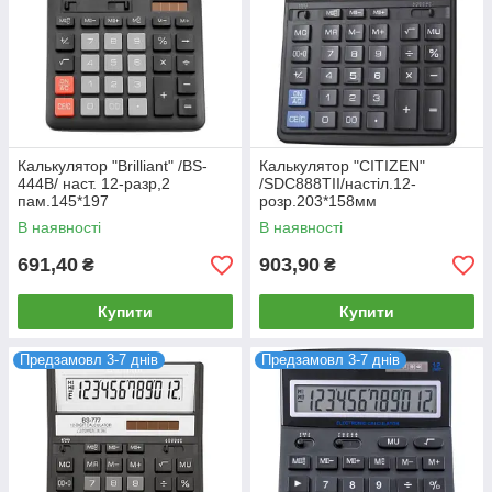
Калькулятор "Brilliant" /BS-
Калькулятор "CITIZEN"
444B/ наст. 12-разр,2
/SDC888TII/настіл.12-
пам.145*197
розр.203*158мм
В наявності
В наявності
691,40
903,90
₴
₴
Купити
Купити
Предзамовл 3-7 днів
Предзамовл 3-7 днів