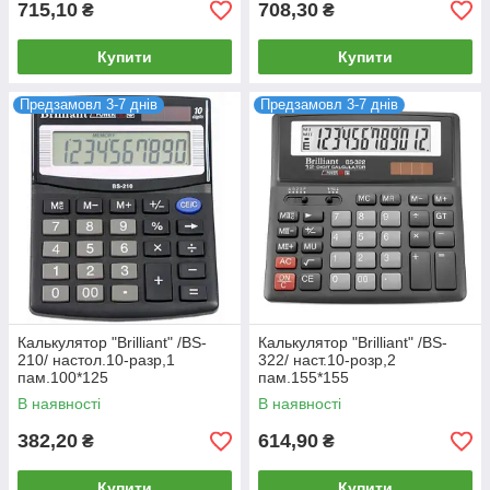
715,10
708,30
₴
₴
Купити
Купити
Предзамовл 3-7 днів
Предзамовл 3-7 днів
Калькулятор "Brilliant" /BS-
Калькулятор "Brilliant" /BS-
210/ настол.10-разр,1
322/ наст.10-розр,2
пам.100*125
пам.155*155
В наявності
В наявності
382,20
614,90
₴
₴
Купити
Купити