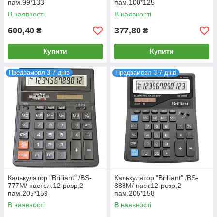
пам.99*133
пам.100*125
В наявності
В наявності
600,40
377,80
₴
₴
Купити
Купити
Предзамовл 3-7 днів
Предзамовл 3-7 днів
Калькулятор "Brilliant" /BS-
Калькулятор "Brilliant" /BS-
777M/ настол.12-разр,2
888M/ наст.12-розр,2
пам.205*159
пам.205*158
В наявності
В наявності