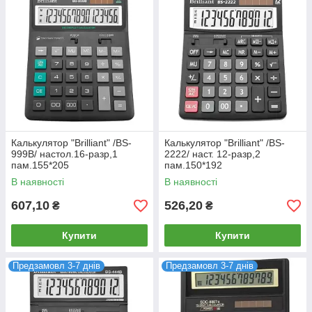
Калькулятор "Brilliant" /BS-
Калькулятор "Brilliant" /BS-
999B/ настол.16-разр,1
2222/ наст. 12-разр,2
пам.155*205
пам.150*192
В наявності
В наявності
607,10
526,20
₴
₴
Купити
Купити
Предзамовл 3-7 днів
Предзамовл 3-7 днів