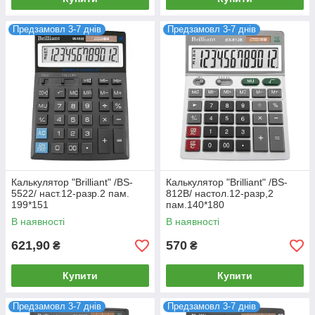
Предзамовл 3-7 днів
Предзамовл 3-7 днів
Калькулятор "Brilliant" /BS-
Калькулятор "Brilliant" /BS-
5522/ наст.12-разр.2 пам.
812B/ настол.12-разр,2
199*151
пам.140*180
В наявності
В наявності
621,90
570
₴
₴
Купити
Купити
Предзамовл 3-7 днів
Предзамовл 3-7 днів