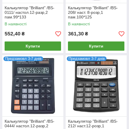
Калькулятор "Brilliant" /BS-
Калькулятор "Brilliant" /BS-
0111/ настол.12-разр,2
208/ наст. 8-розр,1
пам.99*133
пам.100*125
В наявності
В наявності
552,40
361,30
₴
₴
Купити
Купити
Предзамовл 3-7 днів
Предзамовл 3-7 днів
Калькулятор "Brilliant" /BS-
Калькулятор "Brilliant" /BS-
0444/ настол.12-разр,2
212/ наст.12-розр,1