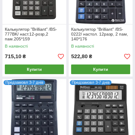
Калькулятор "Brilliant" /BS-
Калькулятор "Brilliant" /BS-
777BK/ наст.12-розр,2
0222/ настол. 12разр, 2 пам,
пам.205*159
140*176
В наявності
В наявності
715,10
522,80
₴
₴
Купити
Купити
Предзамовл 3-7 днів
Предзамовл 3-7 днів