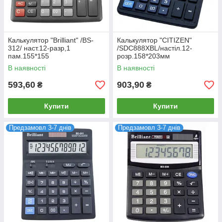
Калькулятор "Brilliant" /BS-
Калькулятор "CITIZEN"
312/ наст.12-разр,1
/SDC888XBL/настіл.12-
пам.155*155
розр.158*203мм
В наявності
В наявності
593,60
903,90
₴
₴
Купити
Купити
Предзамовл 3-7 днів
Предзамовл 3-7 днів