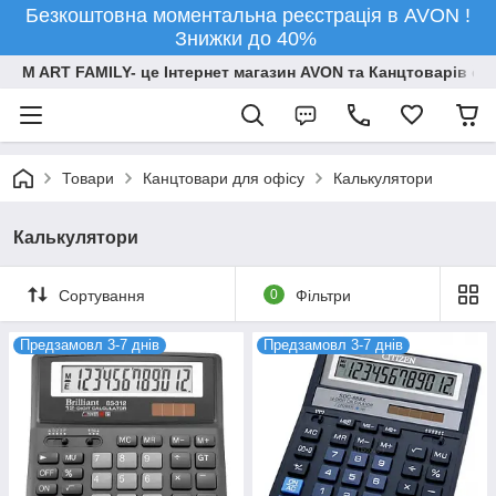
Безкоштовна моментальна реєстрація в AVON !
Знижки до 40%
M ART FAMILY- це Інтернет магазин AVON та Канцтоварів опт
Товари
Канцтовари для офiсу
Калькулятори
Калькулятори
Сортування
0
Фільтри
Предзамовл 3-7 днів
Предзамовл 3-7 днів