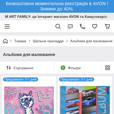
Безкоштовна моментальна реєстрація в AVON !
Знижки до 40%
M ART FAMILY- це Інтернет магазин AVON та Канцтоварів опт
Товари
Шкільне приладдя
Альбоми для малювання
Альбоми для малювання
Сортування
0
Фільтри
Предзамовл 3-7 днів
Предзамовл 3-7 днів