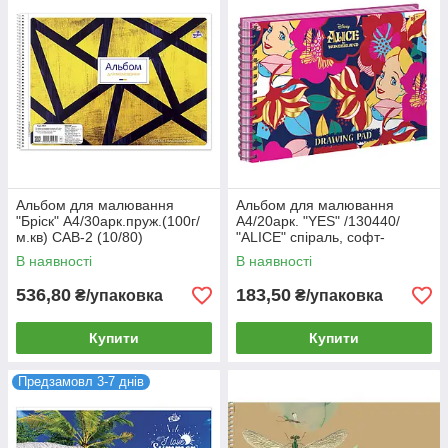
Альбом для малювання
Альбом для малювання
"Бріск" А4/30арк.пруж.(100г/
А4/20арк. "YES" /130440/
м.кв) САВ-2 (10/80)
"ALICE" спіраль, софт-
тач+фольга золото, 100г/м2
В наявності
В наявності
(3/108)
536,80
183,50
₴/упаковка
₴/упаковка
Купити
Купити
Предзамовл 3-7 днів