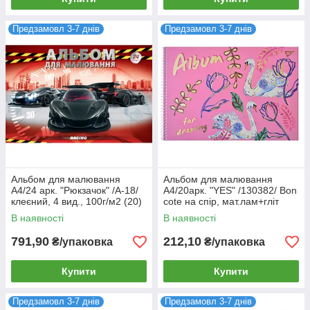
Предзамовл 3-7 днів
Предзамовл 3-7 днів
Альбом для малювання
Альбом для малювання
А4/24 арк. "Рюкзачок" /А-18/
А4/20арк. "YES" /130382/ Bon
клеєний, 4 вид., 100г/м2 (20)
cote на спір, мат.лам+гліт
золото+фол.зол (3/108)
В наявності
В наявності
791,90
212,10
₴/упаковка
₴/упаковка
Купити
Купити
Предзамовл 3-7 днів
Предзамовл 3-7 днів