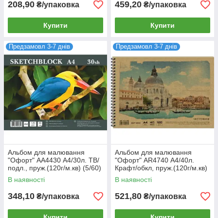
208,90
459,20
₴/упаковка
₴/упаковка
Купити
Купити
Предзамовл 3-7 днів
Предзамовл 3-7 днів
Альбом для малювання
Альбом для малювання
"Офорт" AА4430 А4/30л. ТВ/
"Офорт" AR4740 А4/40л.
подл., пруж.(120г/м.кв) (5/60)
Крафт/обкл, пруж.(120г/м.кв)
(5/60)
В наявності
В наявності
348,10
521,80
₴/упаковка
₴/упаковка
Купити
Купити