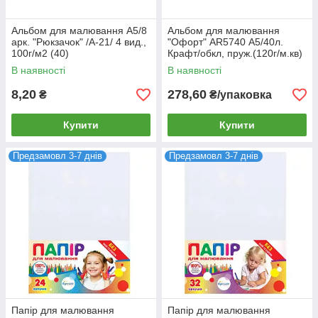
Альбом для малювання А5/8
Альбом для малювання
арк. "Рюкзачок" /А-21/ 4 вид.,
"Офорт" AR5740 А5/40л.
100г/м2 (40)
Крафт/обкл, пруж.(120г/м.кв)
(5/100)
В наявності
В наявності
8,20
278,60
₴
₴/упаковка
Купити
Купити
Предзамовл 3-7 днів
Предзамовл 3-7 днів
Папір для малювання
Папір для малювання