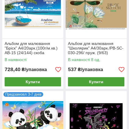
Альбом для малювання
Альбом для малювання
"Бріск" А4/20арк.(100г/м.кв.)
"Школярик" А4/30арк./PB-SC-
AB-15 (24/144) скоба
030-296/ пруж. (9/63)
В наявності
В наявності 8 од.
728,40
537
₴/упаковка
₴/упаковка
Купити
Купити
Предзамовл 3-7 днів