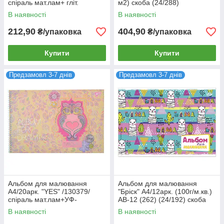
спіраль мат.лам+ гліт.
м2) скоба (24/288)
Зол+фол зол, Opium, 100гр/
В наявності
В наявності
м2, (3/108)
212,90
404,90
₴/упаковка
₴/упаковка
Купити
Купити
Предзамовл 3-7 днів
Предзамовл 3-7 днів
Альбом для малювання
Альбом для малювання
А4/20арк. "YES" /130379/
"Бріск" А4/12арк. (100г/м.кв.)
спіраль мат.лам+УФ-
AB-12 (262) (24/192) скоба
виб+фольга сріб, Turnowsky
В наявності
В наявності
art, 100гр/м2,(3/108)