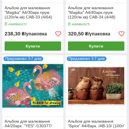
Альбом для малювання
Альбом для малювання
"Magika" А4/30арк.пруж.
"Magika" А4/40арк.пруж.
(120г/м.кв) САВ-33 (4/64)
(120г/м.кв) САВ-34 (4/48)
В наявності
В наявності
238,30
320,50
₴/упаковка
₴/упаковка
Купити
Купити
Предзамовл 3-7 днів
Предзамовл 3-7 днів
Альбом для малювання
Альбом для малювання
А4/20арк. "YES" /130377/
"Бріск" А4/8арк. /АВ-10/ (100г/