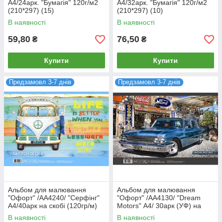
А4/24арк. "Бумагія" 120г/м2
А4/32арк. "Бумагія" 120г/м2
(210*297) (15)
(210*297) (10)
В наявності
В наявності
59,80
76,50
₴
₴
Купити
Купити
Предзамовл 3-7 днів
Предзамовл 3-7 днів
Альбом для малювання
Альбом для малювання
"Офорт" /АА4240/ "Серфінг"
"Офорт" /АА4130/ "Dream
А4/40арк на скобі (120гр/м)
Motors" А4/ 30арк (УФ) на
(5/60)
спір (120гр/м)(5/80)
В наявності
В наявності