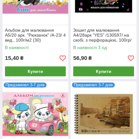
Альбом для малювання
Зошит для малювання
А5/20 арк. "Рюкзачок" /А-23/ 4
А4/28арк "YES" /130597/ на
вид., 100г/м2 (30)
скобі, з перфорацією, 100гр/
м2, Minecraft (4/96)
В наявності
В наявності 3 од.
15,40
56,90
₴
₴
Купити
Купити
Предзамовл 3-7 днів
Предзамовл 3-7 днів