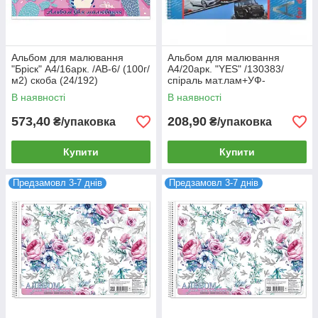
Альбом для малювання
Альбом для малювання
"Бріск" А4/16арк. /АВ-6/ (100г/
А4/20арк. "YES" /130383/
м2) скоба (24/192)
спіраль мат.лам+УФ-
виб+фол сріб, Performance
В наявності
В наявності
cars, 100гр/м, (3/108)
573,40
208,90
₴/упаковка
₴/упаковка
Купити
Купити
Предзамовл 3-7 днів
Предзамовл 3-7 днів