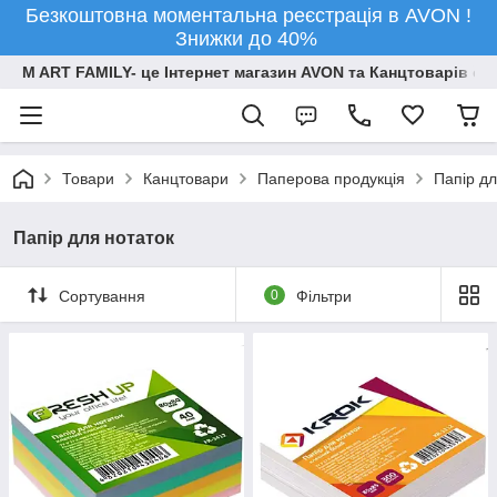
Безкоштовна моментальна реєстрація в AVON !
Знижки до 40%
M ART FAMILY- це Інтернет магазин AVON та Канцтоварів опт
Товари
Канцтовари
Паперова продукція
Папір дл
Папір для нотаток
Сортування
0
Фільтри