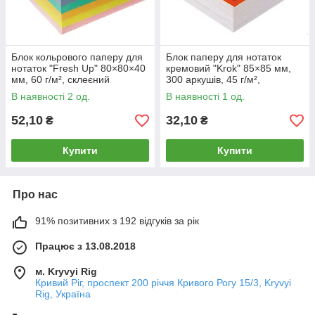
Блок кольрового паперу для
Блок паперу для нотаток
нотаток "Fresh Up" 80×80×40
кремовий "Krok" 85×85 мм,
мм, 60 г/м², склеєний
300 аркушів, 45 г/м²,
склеєний, Артікус KR-1112
В наявності 2 од.
В наявності 1 од.
52,10
32,10
₴
₴
Купити
Купити
Про нас
91% позитивних з 192 відгуків за рік
Працює з 13.08.2018
м. Kryvyi Rig
Кривий Ріг, проспект 200 річчя Кривого Рогу 15/3, Kryvyi
Rig, Україна