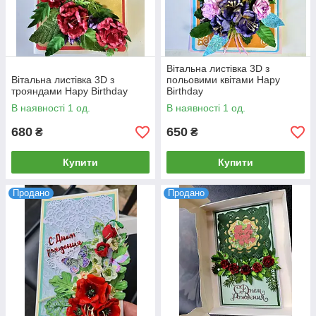
Вітальна листівка 3D з
Вітальна листівка 3D з
польовими квітами Hapy
трояндами Hapy Birthday
Birthday
В наявності 1 од.
В наявності 1 од.
680
650
₴
₴
Купити
Купити
Продано
Продано