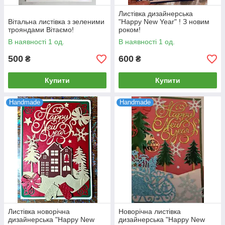
Листівка дизайнерська
Вітальна листівка з зеленими
"Happy New Year" ! З новим
трояндами Вітаємо!
роком!
В наявності 1 од.
В наявності 1 од.
500
600
₴
₴
Купити
Купити
Handmade
Handmade
Листівка новорічна
Новорічна листівка
дизайнерська "Happy New
дизайнерська "Happy New