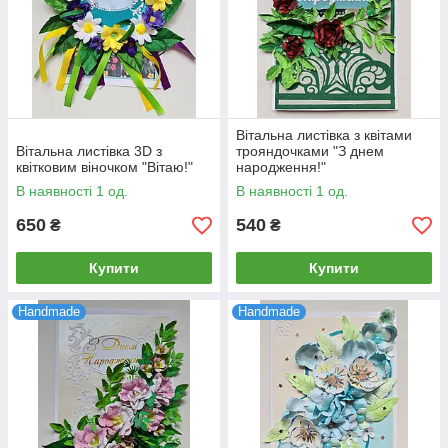
Вітальна листівка з квітами
Вітальна листівка 3D з
трояндочками "З днем
квітковим віночком "Вітаю!"
народження!"
В наявності 1 од.
В наявності 1 од.
650
540
₴
₴
Купити
Купити
Handmade
Handmade