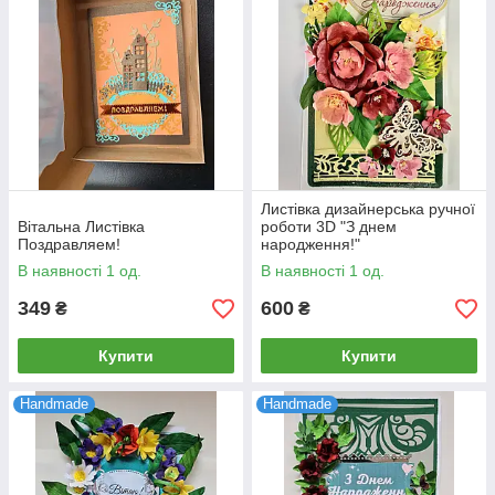
Листівка дизайнерська ручної
Вітальна Листівка
роботи 3D "З днем
Поздравляем!
народження!"
В наявності 1 од.
В наявності 1 од.
349
600
₴
₴
Купити
Купити
Handmade
Handmade