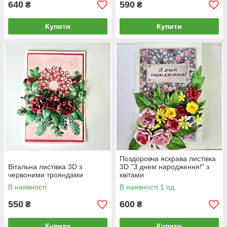
640
590
₴
₴
Купити
Купити
Поздоровча яскрава листівка
Вітальна листівка 3D з
3D "З днем народження!" з
червоними трояндами
квітами
В наявності
В наявності 1 од.
550
600
₴
₴
Купити
Купити