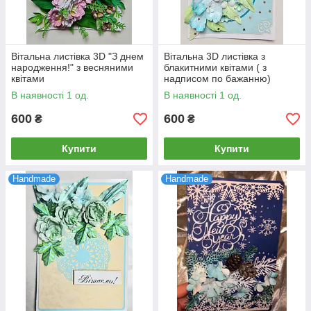
Вітальна листівка 3D "З днем
Вітальна 3D листівка з
народження!" з весняними
блакитними квітами ( з
квітами
надписом по бажанню)
В наявності 1 од.
В наявності 1 од.
600
600
₴
₴
Купити
Купити
Handmade
Handmade