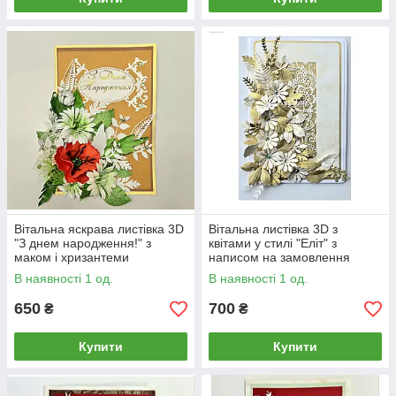
Вітальна яскрава листівка 3D
Вітальна листівка 3D з
"З днем народження!" з
квітами у стилі "Еліт" з
маком і хризантеми
написом на замовлення
В наявності 1 од.
В наявності 1 од.
650
700
₴
₴
Купити
Купити